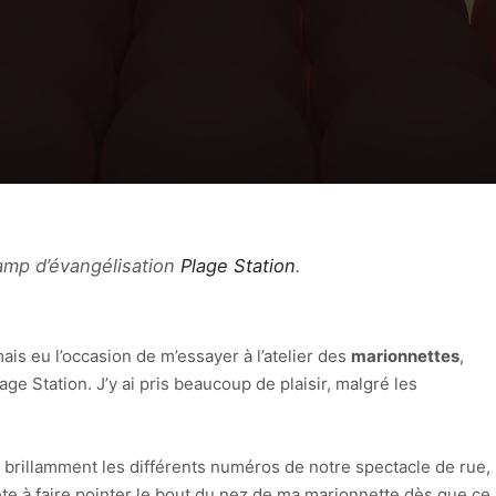
 camp d’évangélisation
Plage Station
.
mais eu l’occasion de m’essayer à l’atelier des
marionnettes
,
e Station. J’y ai pris beaucoup de plaisir, malgré les
t brillamment les différents numéros de notre spectacle de rue,
ête à faire pointer le bout du nez de ma marionnette dès que ce