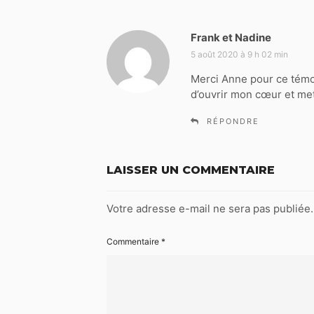
Frank et Nadine
d
i
5 août 2020 à 9 h 02 min
t
Merci Anne pour ce témo
d’ouvrir mon cœur et mett
:
RÉPONDRE
LAISSER UN COMMENTAIRE
Votre adresse e-mail ne sera pas publiée.
Commentaire
*