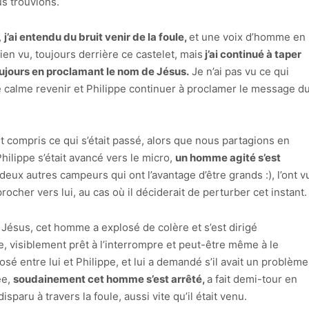
us trouvions.
,
j’ai entendu du bruit venir de la foule,
et une voix d’homme en
ien vu, toujours derrière ce castelet, mais
j’ai continué à taper
toujours en proclamant le nom de Jésus.
Je n’ai pas vu ce qui
le calme revenir et Philippe continuer à proclamer le message d
t compris ce qui s’était passé, alors que nous partagions en
hilippe s’était avancé vers le micro,
un homme agité s’est
deux autres campeurs qui ont l’avantage d’être grands :), l’ont v
ocher vers lui, au cas où il déciderait de perturber cet instant.
Jésus, cet homme a explosé de colère et s’est dirigé
e, visiblement prêt à l’interrompre et peut-être même à le
osé entre lui et Philippe, et lui a demandé s’il avait un problème
ée,
soudainement cet homme s’est arrêté,
a fait demi-tour en
sparu à travers la foule, aussi vite qu’il était venu.