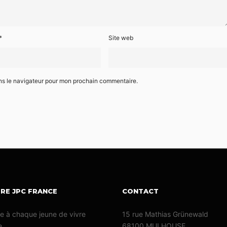
*
Site web
ns le navigateur pour mon prochain commentaire.
ÈRE JPC FRANCE
CONTACT
e à chaque jeune de vivre
15 rue Mathias Grünewald
e
68100 MULHOUSE