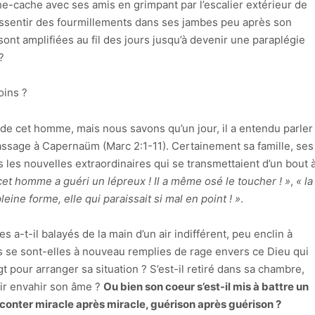
ache-cache avec ses amis en grimpant par l’escalier extérieur de
essentir des fourmillements dans ses jambes peu après son
ont amplifiées au fil des jours jusqu’à devenir une paraplégie
?
oins ?
 de cet homme, mais nous savons qu’un jour, il a entendu parler
passage à Capernaüm (Marc 2:1-11). Certainement sa famille, ses
s les nouvelles extraordinaires qui se transmettaient d’un bout 
cet homme a guéri un lépreux ! Il a même osé le toucher ! »
,
« la
ne forme, elle qui paraissait si mal en point ! »
.
es a-t-il balayés de la main d’un air indifférent, peu enclin à
s se sont-elles à nouveau remplies de rage envers ce Dieu qui
t pour arranger sa situation ? S’est-il retiré dans sa chambre,
oir envahir son âme ?
Ou bien son coeur s’est-il mis à battre un
aconter miracle après miracle, guérison après guérison ?